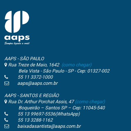
AAPS - SÃO PAULO
Rua Treze de Maio, 1642
(como chegar)
Bela Vista - São Paulo - SP - Cep: 01327-002
55 11 3372-1000
aaps@aaps.com.br
AAPS - SANTOS E REGIÃO
Rua Dr. Arthur Porchat Assis, 47
(como chegar)
Boqueirão – Santos SP – Cep: 11045-540
55 13 99697-5536(WhatsApp)
55 13 3288-1162
baixadasantista@aaps.com.br