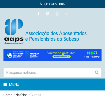
(11) 3372-1000
MENU
Home
/
Notícias
/ Cursos