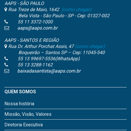
AAPS - SÃO PAULO
Rua Treze de Maio, 1642
(como chegar)
Bela Vista - São Paulo - SP - Cep: 01327-002
55 11 3372-1000
aaps@aaps.com.br
AAPS - SANTOS E REGIÃO
Rua Dr. Arthur Porchat Assis, 47
(como chegar)
Boqueirão – Santos SP – Cep: 11045-540
55 13 99697-5536(WhatsApp)
55 13 3288-1162
baixadasantista@aaps.com.br
QUEM SOMOS
Nossa história
Missão, Visão, Valores
Diretoria Executiva