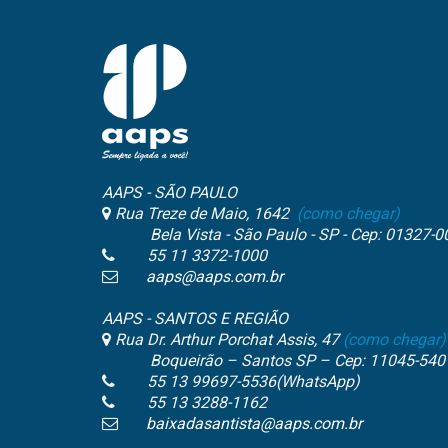
AAPS - SÃO PAULO
Rua Treze de Maio, 1642
(como chegar)
Bela Vista - São Paulo - SP - Cep: 01327-0
55 11 3372-1000
aaps@aaps.com.br
AAPS - SANTOS E REGIÃO
Rua Dr. Arthur Porchat Assis, 47
(como chegar)
Boqueirão – Santos SP – Cep: 11045-540
55 13 99697-5536(WhatsApp)
55 13 3288-1162
baixadasantista@aaps.com.br