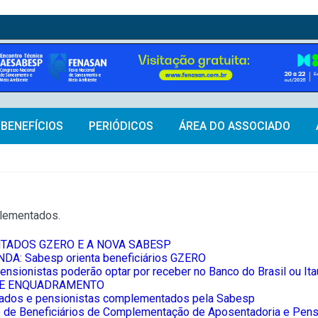
BENEFÍCIOS
PERIÓDICOS
ÁREA DO ASSOCIADO
plementados.
ADOS GZERO E A NOVA SABESP
A: Sabesp orienta beneficiários GZERO
nsionistas poderão optar por receber no Banco do Brasil ou Ita
DE ENQUADRAMENTO
ados e pensionistas complementados pela Sabesp
de Beneficiários de Complementação de Aposentadoria e Pensão