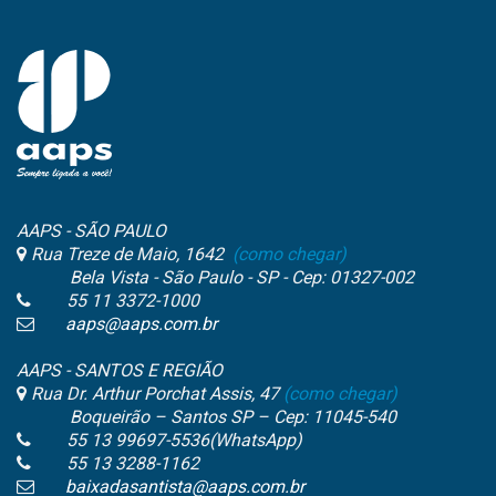
AAPS - SÃO PAULO
Rua Treze de Maio, 1642
(como chegar)
Bela Vista - São Paulo - SP - Cep: 01327-002
55 11 3372-1000
aaps@aaps.com.br
AAPS - SANTOS E REGIÃO
Rua Dr. Arthur Porchat Assis, 47
(como chegar)
Boqueirão – Santos SP – Cep: 11045-540
55 13 99697-5536(WhatsApp)
55 13 3288-1162
baixadasantista@aaps.com.br