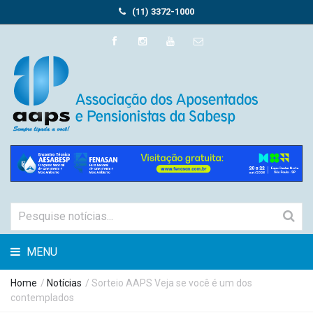
(11) 3372-1000
MENU
Home
/
Notícias
/ Sorteio AAPS Veja se você é um dos
contemplados