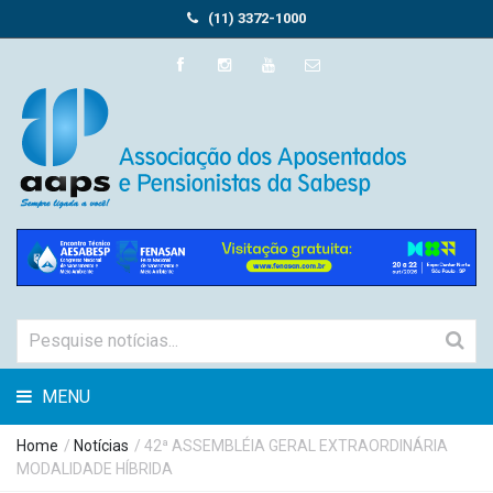
(11) 3372-1000
MENU
Home
/
Notícias
/ 42ª ASSEMBLÉIA GERAL EXTRAORDINÁRIA
MODALIDADE HÍBRIDA